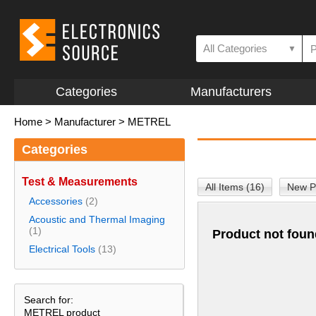
All Categories
▼
Categories
Manufacturers
Home
>
Manufacturer
>
METREL
Categories
Test & Measurements
All Items (16)
New P
Accessories
(2)
Acoustic and Thermal Imaging
(1)
Product not foun
Electrical Tools
(13)
Search for:
METREL product