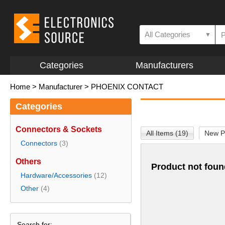
All Categories
▼
Categories
Manufacturers
Home
>
Manufacturer
>
PHOENIX CONTACT
Categories
Connectors & Sockets
All Items (19)
New P
Connectors
(3)
Others
Product not foun
Hardware/Accessories
(12)
Other
(4)
Search for: