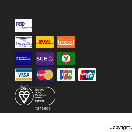
FS 793909
Copyright 