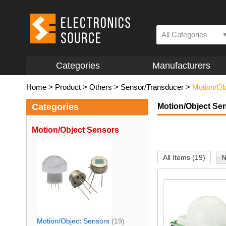
All Categories
Categories
Manufacturers
Home
>
Product
>
Others
>
Sensor/Transducer
>
Motion/Ob
Categories
Motion/Object Se
Motion/Object Sensors
All Items (19)
N
Motion/Object Sensors
(19)