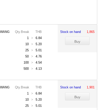
IWANG
Qty.Break
THB
Stock on hand
1,865
1
>
6.84
10
>
5.20
25
>
5.01
50
>
4.76
100
>
4.54
500
>
4.13
IWANG
Qty.Break
THB
Stock on hand
1,901
1
>
6.84
10
>
5.20
25
>
5.01