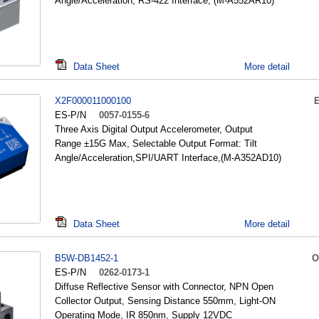
Angle/Acceleration, RS-422 Interface, (M-A552AR10)
Data Sheet
More detail
X2F000011000100
ES-P/N
0057-0155-6
Three Axis Digital Output Accelerometer, Output
Range ±15G Max, Selectable Output Format: Tilt
Angle/Acceleration,SPI/UART Interface,(M-A352AD10)
Data Sheet
More detail
B5W-DB1452-1
O
ES-P/N
0262-0173-1
Diffuse Reflective Sensor with Connector, NPN Open
Collector Output, Sensing Distance 550mm, Light-ON
Operating Mode, IR 850nm, Supply 12VDC