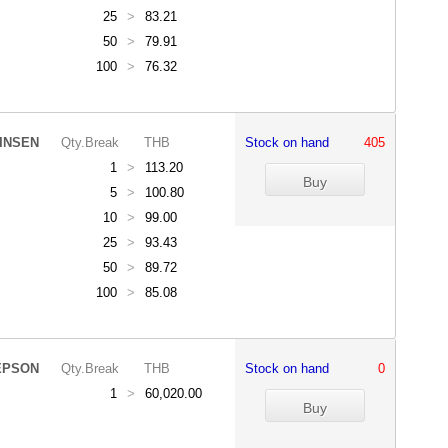
25
>
83.21
50
>
79.91
100
>
76.32
INSEN
Qty.Break
THB
Stock on hand
405
1
>
113.20
5
>
100.80
10
>
99.00
25
>
93.43
50
>
89.72
100
>
85.08
EPSON
Qty.Break
THB
Stock on hand
0
1
>
60,020.00