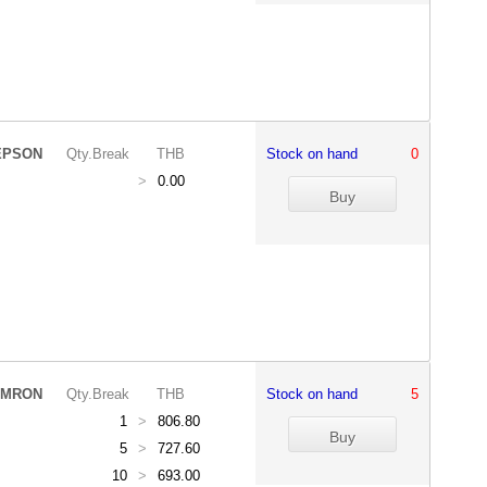
EPSON
Qty.Break
THB
Stock on hand
0
>
0.00
MRON
Qty.Break
THB
Stock on hand
5
1
>
806.80
5
>
727.60
10
>
693.00