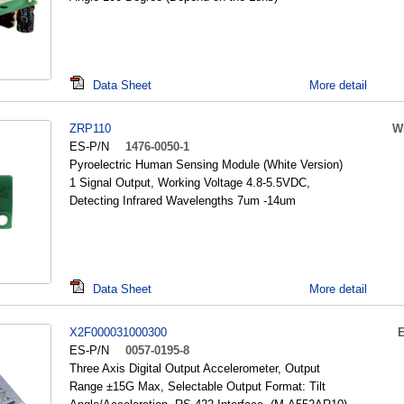
Data Sheet
More detail
ZRP110
W
ES-P/N
1476-0050-1
Pyroelectric Human Sensing Module (White Version)
1 Signal Output, Working Voltage 4.8-5.5VDC,
Detecting Infrared Wavelengths 7um -14um
Data Sheet
More detail
X2F000031000300
ES-P/N
0057-0195-8
Three Axis Digital Output Accelerometer, Output
Range ±15G Max, Selectable Output Format: Tilt