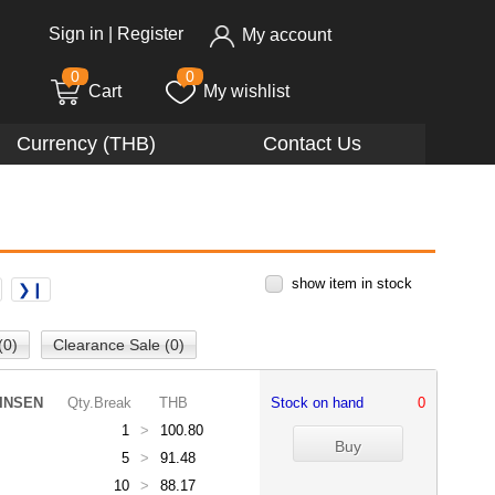
Sign in
|
Register
My account
0
0
Cart
My wishlist
Currency (THB)
Contact Us
show item in stock
❯❙
(0)
Clearance Sale (0)
INSEN
Qty.Break
THB
Stock on hand
0
1
>
100.80
5
>
91.48
10
>
88.17