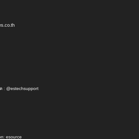
s.co.th
ค : @estechsupport
on: esource