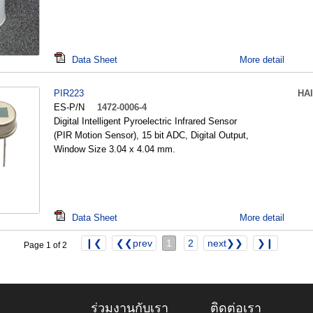
Data Sheet
More detail
PIR223
HA
ES-P/N
1472-0006-4
Digital Intelligent Pyroelectric Infrared Sensor
(PIR Motion Sensor), 15 bit ADC, Digital Output,
Window Size 3.04 x 4.04 mm.
Data Sheet
More detail
❙❮
❮❮prev
1
2
next❯❯
❯❙
Page 1 of 2
ร่วมงานกับเรา
ติดต่อเรา