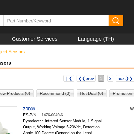
▼
Customer Services
Language (TH)
ject Sensors
nsors
❙❮
❮❮prev
1
2
next❯❯
ew Products (0)
Recommend (0)
Hot Deal (0)
Promotion 
ZRD09
W
ES-P/N
1476-0049-6
Pyroelectric Infrared Sensor Module, 1 Signal
Output, Working Voltage 5-20Vdc, Detection
Angle 100 Degree (Depend on the Lens)