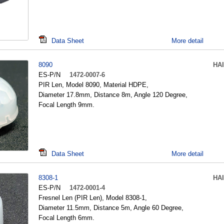
Data Sheet
More detail
8090
HA
ES-P/N
1472-0007-6
PIR Len, Model 8090, Material HDPE,
Diameter 17.8mm, Distance 8m, Angle 120 Degree,
Focal Length 9mm.
Data Sheet
More detail
8308-1
HA
ES-P/N
1472-0001-4
Fresnel Len (PIR Len), Model 8308-1,
Diameter 11.5mm, Distance 5m, Angle 60 Degree,
Focal Length 6mm.