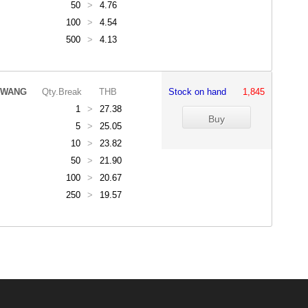
50
>
4.76
100
>
4.54
500
>
4.13
IWANG
Qty.Break
THB
Stock on hand
1,845
1
>
27.38
5
>
25.05
10
>
23.82
50
>
21.90
100
>
20.67
250
>
19.57