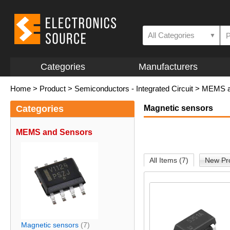
All Categories
▼
Categories
Manufacturers
Home
>
Product
>
Semiconductors - Integrated Circuit
>
MEMS a
Categories
Magnetic sensors
MEMS and Sensors
All Items (7)
New Pro
Magnetic sensors
(7)