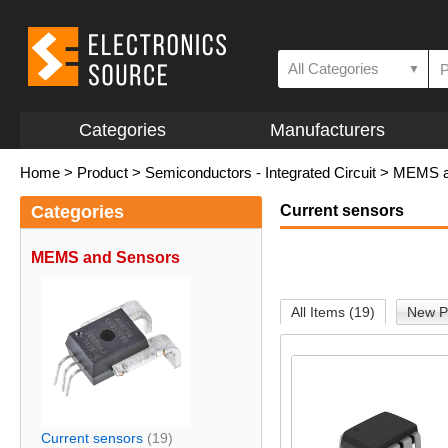
All Categories
▼
Categories
Manufacturers
Home
>
Product
>
Semiconductors - Integrated Circuit
>
MEMS a
Categories
Current sensors
MEMS and Sensors
All Items (19)
New P
Current sensors
(19)