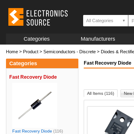
All Categories
▼
Categories
Manufacturers
Home
>
Product
>
Semiconductors - Discrete
>
Diodes & Rectifi
Categories
Fast Recovery Diode
Fast Recovery Diode
All Items (116)
New 
Fast Recovery Diode
(116)