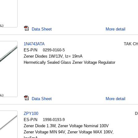
Data Sheet
More detail
1N4743ATA
TAK C
ES-P/N
0299-0160-5
Zener Diodes 1W/13V, Iz= 19mA
Hermetically Sealed Glass Zener Voltage Regulator
Data Sheet
More detail
ZPY100
D
ES-P/N
1998-0193-9
Zener Diode 1.3W, Zener Voltage Nominal 100V
Zener Voltage MIN 94V, Zener Voltage MAX 106V,