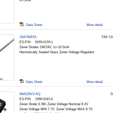
Iz=5mA
Data Sheet
More detail
1N4749ATA
TAK C
ES-P/N
0299-0159-1
Zener Diodes 1W/24V, Iz=10.5mA
Hermetically Sealed Glass Zener Voltage Regulator
Data Sheet
More detail
MM3Z8V2-AQ
D
ES-P/N
1998-0183-6
Zener Diode 0.3W, Zener Voltage Nominal 8.2V
Zener Voltage MIN 7.7V, Zener Voltage MAX 8.7V,