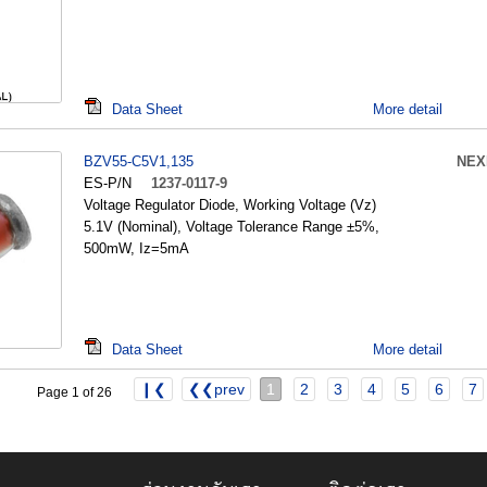
Data Sheet
More detail
BZV55-C5V1,135
NEX
ES-P/N
1237-0117-9
Voltage Regulator Diode, Working Voltage (Vz)
5.1V (Nominal), Voltage Tolerance Range ±5%,
500mW, Iz=5mA
Data Sheet
More detail
❙❮
❮❮prev
1
2
3
4
5
6
7
Page 1 of 26