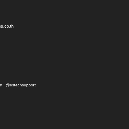
s.co.th
ค : @estechsupport