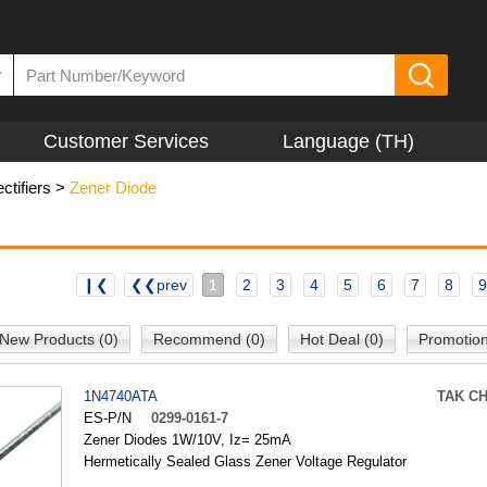
▼
Customer Services
Language (TH)
ctifiers
>
Zener Diode
❙❮
❮❮prev
1
2
3
4
5
6
7
8
9
New Products (0)
Recommend (0)
Hot Deal (0)
Promotion
1N4740ATA
TAK C
ES-P/N
0299-0161-7
Zener Diodes 1W/10V, Iz= 25mA
Hermetically Sealed Glass Zener Voltage Regulator