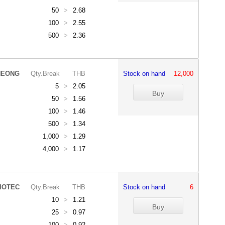
50
>
2.68
100
>
2.55
500
>
2.36
HEONG
Qty.Break
THB
Stock on hand
12,000
5
>
2.05
50
>
1.56
100
>
1.46
500
>
1.34
1,000
>
1.29
4,000
>
1.17
IOTEC
Qty.Break
THB
Stock on hand
6
10
>
1.21
25
>
0.97
100
>
0.92