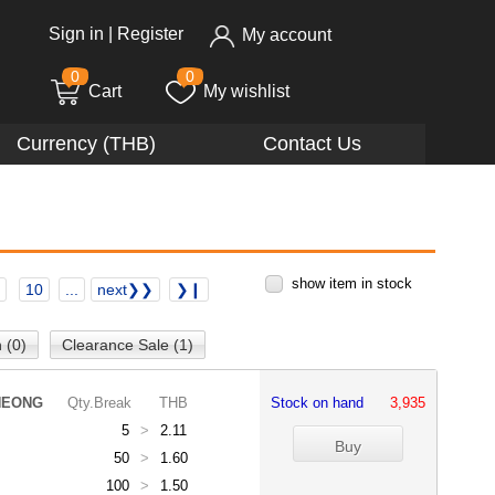
Sign in
|
Register
My account
0
0
Cart
My wishlist
Currency (THB)
Contact Us
show item in stock
10
...
next❯❯
❯❙
 (0)
Clearance Sale (1)
HEONG
Qty.Break
THB
Stock on hand
3,935
5
>
2.11
50
>
1.60
100
>
1.50