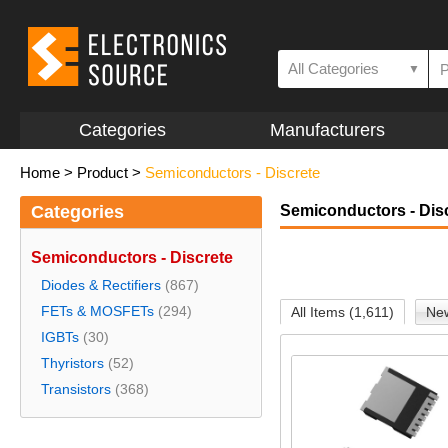
All Categories
▼
Categories
Manufacturers
Home
>
Product
>
Semiconductors - Discrete
Categories
Semiconductors - Dis
Semiconductors - Discrete
Diodes & Rectifiers
(867)
FETs & MOSFETs
(294)
All Items (1,611)
New
IGBTs
(30)
Thyristors
(52)
Transistors
(368)