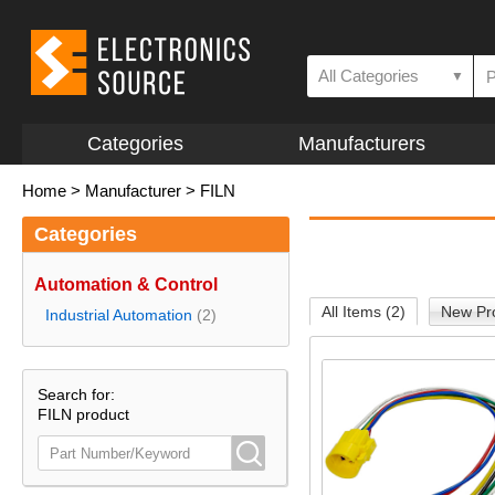
All Categories
▼
Categories
Manufacturers
Home
>
Manufacturer
>
FILN
Categories
Automation & Control
All Items (2)
New Pro
Industrial Automation
(2)
Search for:
FILN product