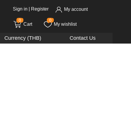
Sign in
|
Register
My account
0
0
Cart
My wishlist
Currency (THB)
Contact Us