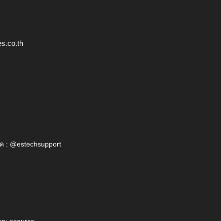
s.co.th
ค : @estechsupport