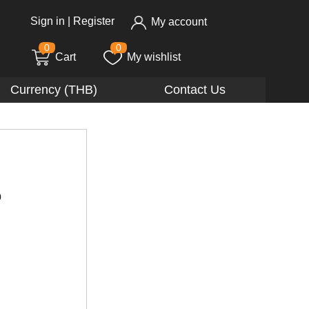
Sign in
|
Register
My account
0
0
Cart
My wishlist
Currency (THB)
Contact Us
)