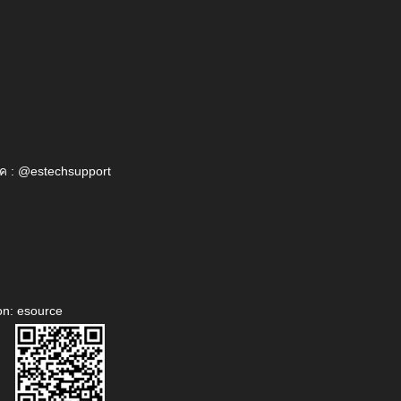
ค : @estechsupport
on: esource