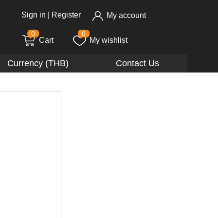
Sign in
|
Register
My account
0
0
Cart
My wishlist
Currency (THB)
Contact Us