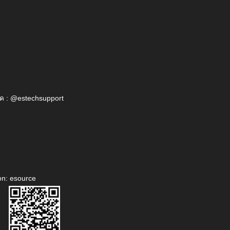
ค : @estechsupport
on: esource