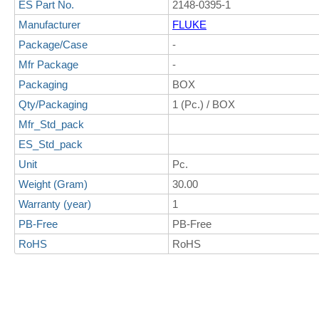
ES Part No.
2148-0395-1
Manufacturer
FLUKE
Package/Case
-
Mfr Package
-
Packaging
BOX
Qty/Packaging
1 (Pc.) / BOX
Mfr_Std_pack
ES_Std_pack
Unit
Pc.
Weight (Gram)
30.00
Warranty (year)
1
PB-Free
PB-Free
RoHS
RoHS