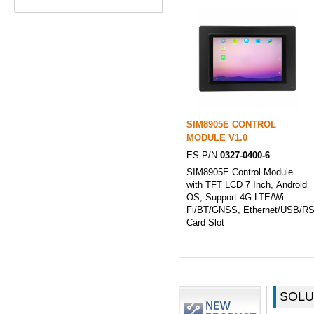
SIM8905E CONTROL
MODULE V1.0
ES-P/N
0327-0400-6
SIM8905E Control Module
with TFT LCD 7 Inch, Android
OS, Support 4G LTE/Wi-
Fi/BT/GNSS, Ethernet/USB/R
Card Slot
SOLU