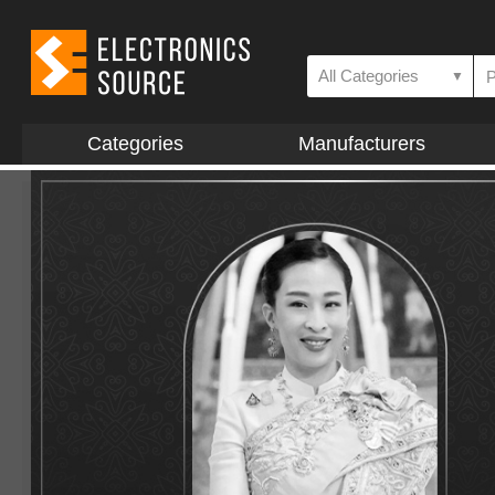
All Categories
▼
Categories
Manufacturers
All Categories
Semiconductor
Boards and Modules
Cable & Accessories
Connector & Sockets
Equipment & Tools
Electromechanical
Automation & Control
Lighting
Optoelectronics
Passive Component