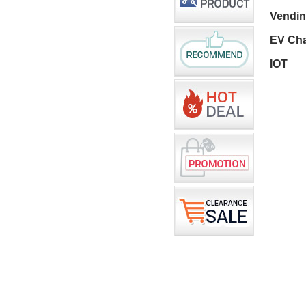
Vendi
EV Cha
IOT