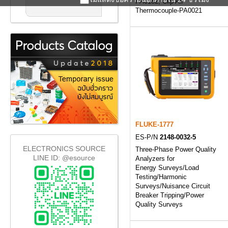
PA0182, Clip Air
Thermocouple-PA0021
FLUKE-1777
ES-P/N
2148-0032-5
ELECTRONICS SOURCE
Three-Phase Power Quality
LINE ID: @esource
Analyzers for
Energy Surveys/Load
Testing/Harmonic
Surveys/Nuisance Circuit
Breaker Tripping/Power
Quality Surveys