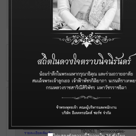
Power, Circuit Protection
Test & Measurement
Others
Product Highlight
ETP-313-153
ES-P/N
2148-0168-1
EasyTrack3 Temperature
Profiling System,
Including 6Ch Data Logger-
ET6063, Thermal Barrier-
TB0263, Thermocouples-
รายละเอียดเพิ่มเติม
ไม่แสดงข้อความนี้อีกภายใน 24 ชั่วโมง